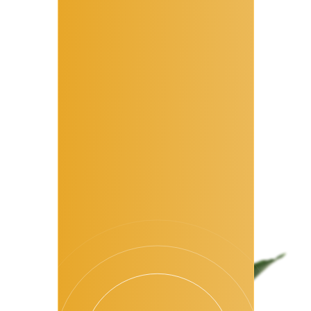
Основатель системы
«Механика Генома Человека»
Участвовала в качестве
психолога в съёмках программ
для
РЕН-ТВ и Москва-24