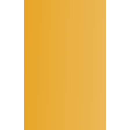
Провела более
700
консультаций
, общей
продолжительностью более
2000 часов
Более
280 выпускников
курсов
Опыт работы с людьми и
консультирования
больше 4 лет
Специалист
по Механике Человека
(Дизайну человека) и Механике
Генных Ключей